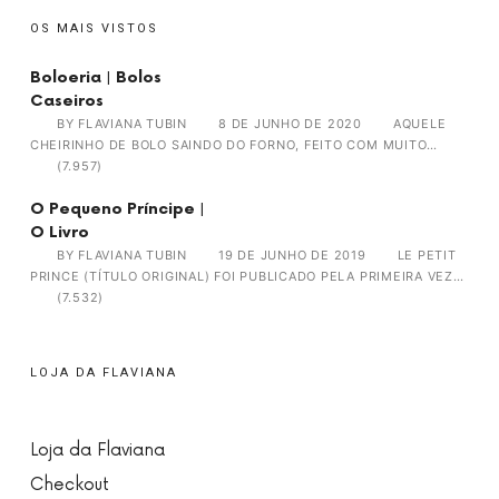
OS MAIS VISTOS
Boloeria | Bolos
Caseiros
BY
FLAVIANA TUBIN
8 DE JUNHO DE 2020
AQUELE
CHEIRINHO DE BOLO SAINDO DO FORNO, FEITO COM MUITO…
(7.957)
O Pequeno Príncipe |
O Livro
BY
FLAVIANA TUBIN
19 DE JUNHO DE 2019
LE PETIT
PRINCE (TÍTULO ORIGINAL) FOI PUBLICADO PELA PRIMEIRA VEZ…
(7.532)
LOJA DA FLAVIANA
Loja da Flaviana
Checkout