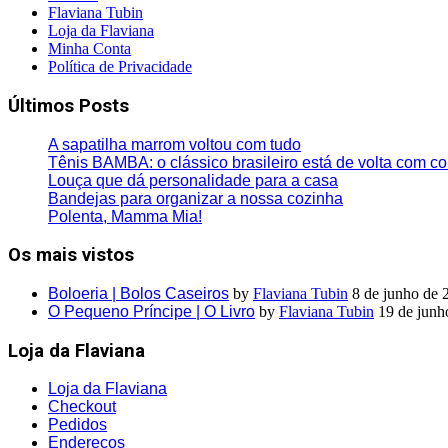
Flaviana Tubin
Loja da Flaviana
Minha Conta
Política de Privacidade
Últimos Posts
A sapatilha marrom voltou com tudo
Tênis BAMBA: o clássico brasileiro está de volta com co
Louça que dá personalidade para a casa
Bandejas para organizar a nossa cozinha
Polenta, Mamma Mia!
Os mais vistos
Boloeria | Bolos Caseiros
by
Flaviana Tubin
8 de junho de 
O Pequeno Príncipe | O Livro
by
Flaviana Tubin
19 de junh
Loja da Flaviana
Loja da Flaviana
Checkout
Pedidos
Endereços