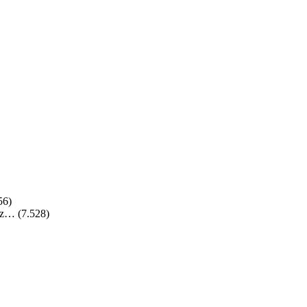
56)
vez…
(7.528)