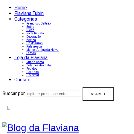
Home
Flaviana Tubin
Categorias
Francisco Beltrão
Estilo
Dicas
Porta Retrato
Decoração
Beleza
Gostosuras
Palavresca
Melhor Amiga da Noiva
Festas
Loja da Flaviana
Minha Conta
Detalhes da conta
Pedidos
Carrinho
Checkout
Contato
Buscar por
Blog