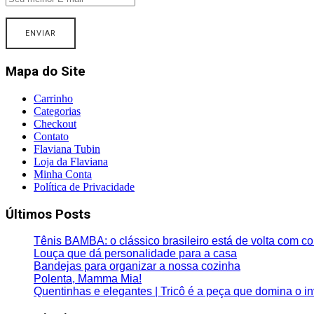
Mapa do Site
Carrinho
Categorias
Checkout
Contato
Flaviana Tubin
Loja da Flaviana
Minha Conta
Política de Privacidade
Últimos Posts
Tênis BAMBA: o clássico brasileiro está de volta com co
Louça que dá personalidade para a casa
Bandejas para organizar a nossa cozinha
Polenta, Mamma Mia!
Quentinhas e elegantes | Tricô é a peça que domina o i