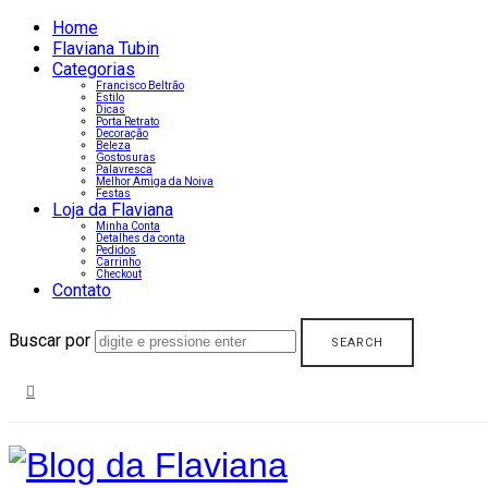
Home
Flaviana Tubin
Categorias
Francisco Beltrão
Estilo
Dicas
Porta Retrato
Decoração
Beleza
Gostosuras
Palavresca
Melhor Amiga da Noiva
Festas
Loja da Flaviana
Minha Conta
Detalhes da conta
Pedidos
Carrinho
Checkout
Contato
Buscar por
Blog