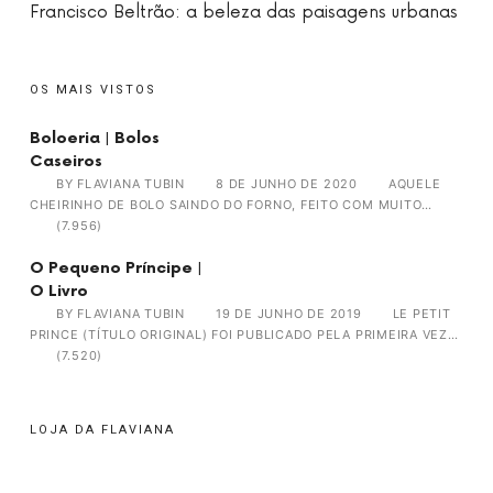
Francisco Beltrão: a beleza das paisagens urbanas
OS MAIS VISTOS
Boloeria | Bolos
Caseiros
BY
FLAVIANA TUBIN
8 DE JUNHO DE 2020
AQUELE
CHEIRINHO DE BOLO SAINDO DO FORNO, FEITO COM MUITO…
(7.956)
O Pequeno Príncipe |
O Livro
BY
FLAVIANA TUBIN
19 DE JUNHO DE 2019
LE PETIT
PRINCE (TÍTULO ORIGINAL) FOI PUBLICADO PELA PRIMEIRA VEZ…
(7.520)
LOJA DA FLAVIANA