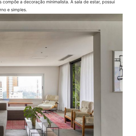
as compõe a decoração minimalista. A sala de estar, possui
no e simples.