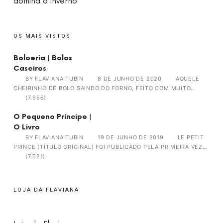
domina o inverno
OS MAIS VISTOS
Boloeria | Bolos
Caseiros
BY
FLAVIANA TUBIN
8 DE JUNHO DE 2020
AQUELE
CHEIRINHO DE BOLO SAINDO DO FORNO, FEITO COM MUITO…
(7.956)
O Pequeno Príncipe |
O Livro
BY
FLAVIANA TUBIN
19 DE JUNHO DE 2019
LE PETIT
PRINCE (TÍTULO ORIGINAL) FOI PUBLICADO PELA PRIMEIRA VEZ…
(7.521)
LOJA DA FLAVIANA