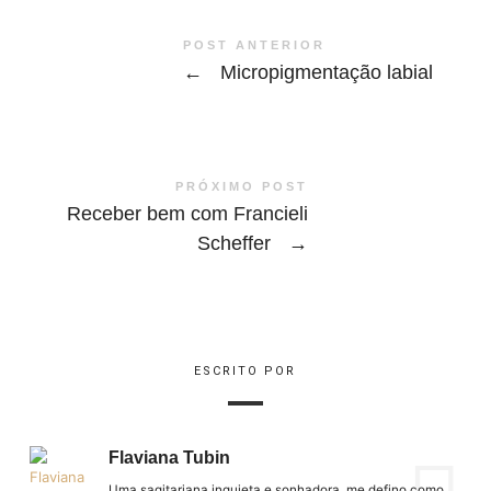
POST ANTERIOR
←
Micropigmentação labial
PRÓXIMO POST
Receber bem com Francieli
Scheffer
→
ESCRITO POR
Flaviana Tubin
Uma sagitariana inquieta e sonhadora, me defino como