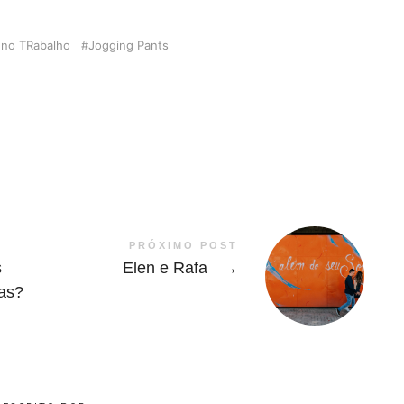
 no TRabalho
Jogging Pants
PRÓXIMO POST
s
Elen e Rafa
→
as?