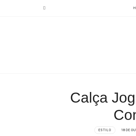
H
Calça Jogg
Con
ESTILO
18 DE OU