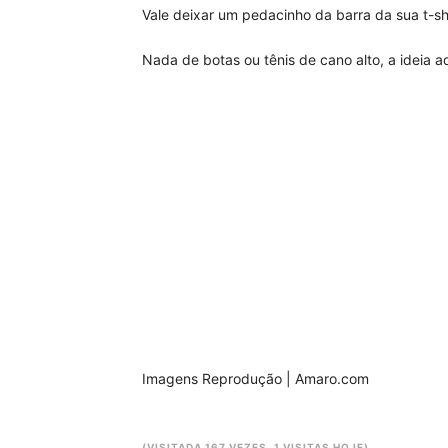
Vale deixar um pedacinho da barra da sua t-shi
Nada de botas ou tênis de cano alto, a ideia aq
Imagens Reprodução | Amaro.com
(VISITADA 167 VEZES, 1 VISITAS HOJE)