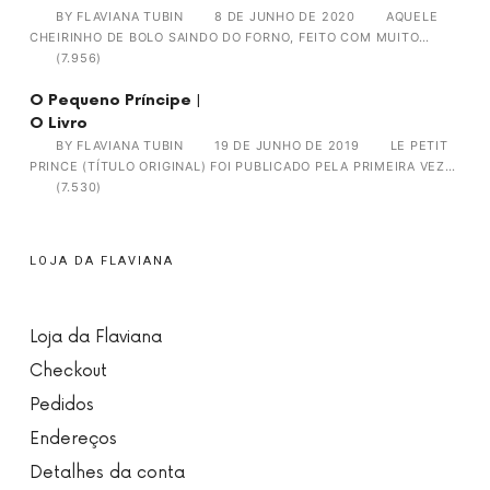
BY
FLAVIANA TUBIN
8 DE JUNHO DE 2020
AQUELE
CHEIRINHO DE BOLO SAINDO DO FORNO, FEITO COM MUITO…
(7.956)
O Pequeno Príncipe |
O Livro
BY
FLAVIANA TUBIN
19 DE JUNHO DE 2019
LE PETIT
PRINCE (TÍTULO ORIGINAL) FOI PUBLICADO PELA PRIMEIRA VEZ…
(7.530)
LOJA DA FLAVIANA
Loja da Flaviana
Checkout
Pedidos
Endereços
Detalhes da conta