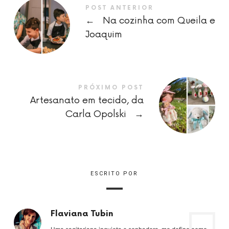
POST ANTERIOR
←
Na cozinha com Queila e
Joaquim
PRÓXIMO POST
Artesanato em tecido, da
Carla Opolski
→
ESCRITO POR
Flaviana Tubin