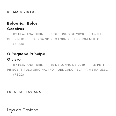
OS MAIS VISTOS
Boloeria | Bolos
Caseiros
BY
FLAVIANA TUBIN
8 DE JUNHO DE 2020
AQUELE
CHEIRINHO DE BOLO SAINDO DO FORNO, FEITO COM MUITO…
(7.956)
O Pequeno Príncipe |
O Livro
BY
FLAVIANA TUBIN
19 DE JUNHO DE 2019
LE PETIT
PRINCE (TÍTULO ORIGINAL) FOI PUBLICADO PELA PRIMEIRA VEZ…
(7.522)
LOJA DA FLAVIANA
Loja da Flaviana