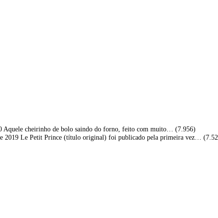
0
Aquele cheirinho de bolo saindo do forno, feito com muito…
(7.956)
de 2019
Le Petit Prince (título original) foi publicado pela primeira vez…
(7.52