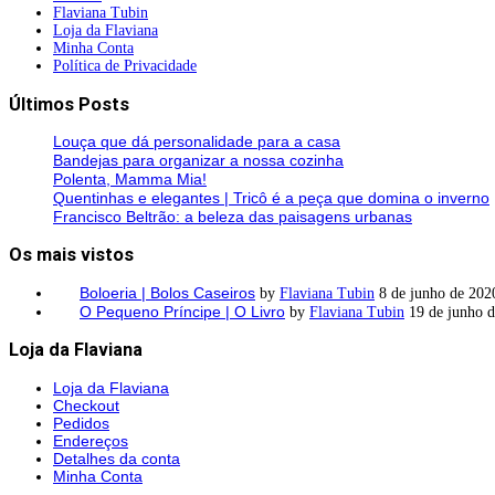
Flaviana Tubin
Loja da Flaviana
Minha Conta
Política de Privacidade
Últimos Posts
Louça que dá personalidade para a casa
Bandejas para organizar a nossa cozinha
Polenta, Mamma Mia!
Quentinhas e elegantes | Tricô é a peça que domina o inverno
Francisco Beltrão: a beleza das paisagens urbanas
Os mais vistos
Boloeria | Bolos Caseiros
by
Flaviana Tubin
8 de junho de 202
O Pequeno Príncipe | O Livro
by
Flaviana Tubin
19 de junho 
Loja da Flaviana
Loja da Flaviana
Checkout
Pedidos
Endereços
Detalhes da conta
Minha Conta