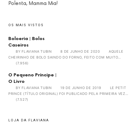
Polenta, Mamma Mia!
OS MAIS VISTOS
Boloeria | Bolos
Caseiros
BY
FLAVIANA TUBIN
8 DE JUNHO DE 2020
AQUELE
CHEIRINHO DE BOLO SAINDO DO FORNO, FEITO COM MUITO…
(7.956)
O Pequeno Príncipe |
O Livro
BY
FLAVIANA TUBIN
19 DE JUNHO DE 2019
LE PETIT
PRINCE (TÍTULO ORIGINAL) FOI PUBLICADO PELA PRIMEIRA VEZ…
(7.527)
LOJA DA FLAVIANA