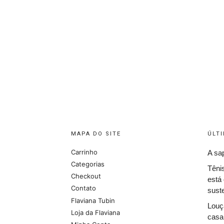
MAPA DO SITE
ÚLT
Carrinho
A sa
Categorias
Têni
Checkout
está 
Contato
suste
Flaviana Tubin
Louç
Loja da Flaviana
casa