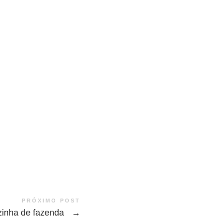
PRÓXIMO POST
inha de fazenda
→