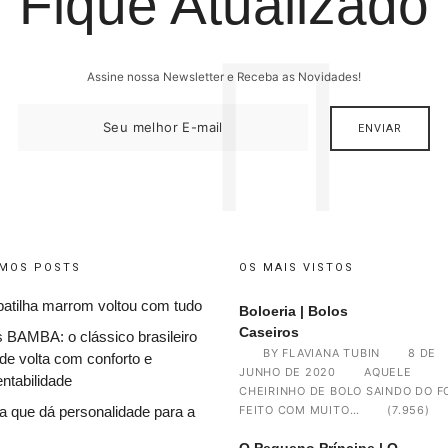
Fique Atualizado
Assine nossa Newsletter e Receba as Novidades!
IMOS POSTS
OS MAIS VISTOS
patilha marrom voltou com tudo
Boloeria | Bolos
Caseiros
s BAMBA: o clássico brasileiro
BY
FLAVIANA TUBIN
8 DE
de volta com conforto e
JUNHO DE 2020
AQUELE
ntabilidade
CHEIRINHO DE BOLO SAINDO DO F
a que dá personalidade para a
FEITO COM MUITO…
(7.956)
O Pequeno Príncipe | O