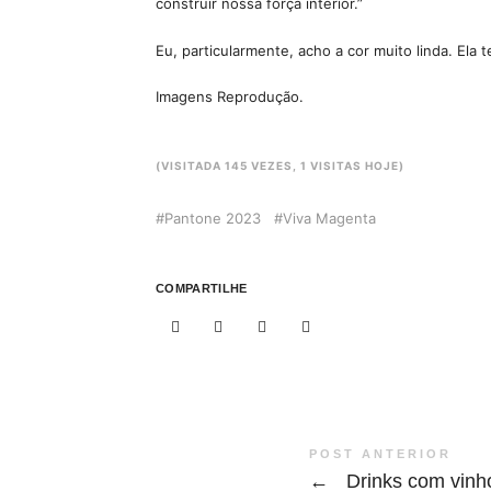
construir nossa força interior.”
Eu, particularmente, acho a cor muito linda. Ela
Imagens Reprodução.
(VISITADA 145 VEZES, 1 VISITAS HOJE)
Pantone 2023
Viva Magenta
COMPARTILHE
POST ANTERIOR
←
Drinks com vinho