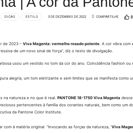
ta | A cor da Panton
DICAS
ESTILO
3 DE DEZEMBRO DE 2022
COMPARTILHE
0
or de 2023 –
Viva Magenta: vermelho rosado potente
. A cor vibra com
ssiva de um novo sinal de força”, diz o texto de divulgação.
arbosa usou um vestido no tom da cor do ano. Coincidência fashion ou n
ura alegria, um tom eletrizante e sem limites que se manifesta como 
os na natureza e no que é real.
PANTONE 18-1750 Viva Magenta
descen
reciosos pertencentes à família dos corantes naturais, bem como um do
cutiva da Pantone Color Institute.
r com à matéria original. “Invocando as forças da natureza, ‘
Viva Magen