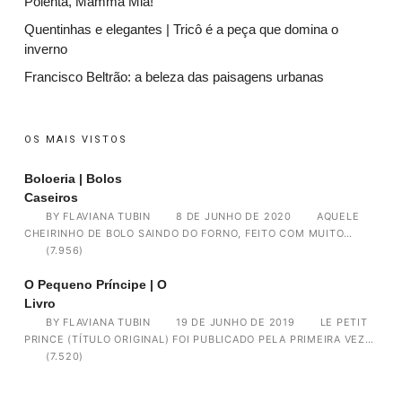
Polenta, Mamma Mia!
Quentinhas e elegantes | Tricô é a peça que domina o
inverno
Francisco Beltrão: a beleza das paisagens urbanas
OS MAIS VISTOS
Boloeria | Bolos
Caseiros
BY
FLAVIANA TUBIN
8 DE JUNHO DE 2020
AQUELE
CHEIRINHO DE BOLO SAINDO DO FORNO, FEITO COM MUITO…
(7.956)
O Pequeno Príncipe | O
Livro
BY
FLAVIANA TUBIN
19 DE JUNHO DE 2019
LE PETIT
PRINCE (TÍTULO ORIGINAL) FOI PUBLICADO PELA PRIMEIRA VEZ…
(7.520)