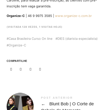
Caroline, para realizar a pré-inscrição, as clientes com pré-
inscrição tem vaga garantida.
Organize-C
| 46 9 9975 3585 |
www.organize-c.com.br
(VISITADA 128 VEZES, 1 VISITAS HOJE)
Casa Brasileira Curso On line
DIES (diarista especialista)
Organize-C
COMPARTILHE
POST ANTERIOR
←
Blunt Bob | O Corte de