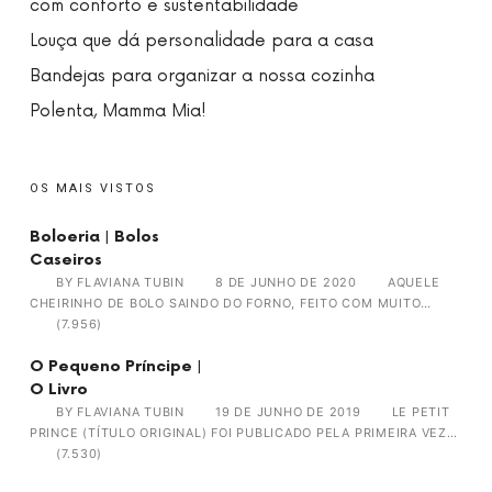
com conforto e sustentabilidade
Louça que dá personalidade para a casa
Bandejas para organizar a nossa cozinha
Polenta, Mamma Mia!
OS MAIS VISTOS
Boloeria | Bolos
Caseiros
BY
FLAVIANA TUBIN
8 DE JUNHO DE 2020
AQUELE
CHEIRINHO DE BOLO SAINDO DO FORNO, FEITO COM MUITO…
(7.956)
O Pequeno Príncipe |
O Livro
BY
FLAVIANA TUBIN
19 DE JUNHO DE 2019
LE PETIT
PRINCE (TÍTULO ORIGINAL) FOI PUBLICADO PELA PRIMEIRA VEZ…
(7.530)