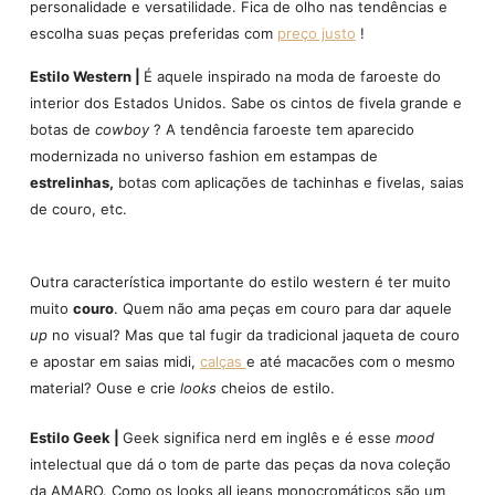
personalidade e versatilidade. Fica de olho nas tendências e
escolha suas peças preferidas com
preço justo
!
Estilo Western |
É aquele inspirado na moda de faroeste do
interior dos Estados Unidos. Sabe os cintos de fivela grande e
botas de
cowboy
? A tendência faroeste tem aparecido
modernizada no universo fashion em estampas de
estrelinhas,
botas com aplicações de tachinhas e fivelas, saias
de couro, etc.
Outra característica importante do estilo western é ter muito
muito
couro
. Quem não ama peças em couro para dar aquele
up
no visual? Mas que tal fugir da tradicional jaqueta de couro
e apostar em saias midi,
calças
e até macacões com o mesmo
material? Ouse e crie
looks
cheios de estilo.
Estilo Geek |
Geek significa nerd em inglês e é esse
mood
intelectual que dá o tom de parte das peças da nova coleção
da AMARO. Como os looks all jeans monocromáticos são um