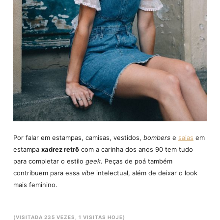
Por falar em estampas, camisas, vestidos,
bombers
e
saias
em
estampa
xadrez retrô
com a carinha dos anos 90 tem tudo
para completar o estilo
geek
. Peças de poá também
contribuem para essa
vibe
intelectual, além de deixar o look
mais feminino.
(VISITADA 235 VEZES, 1 VISITAS HOJE)