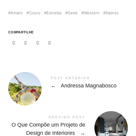
Amaro
Couro
Estrelas
Geek
Western
Xadrez
COMPARTILHE
POST ANTERIOR
←
Andressa Magnabosco
PRÓXIMO POST
O Que Compõe um Projeto de
Design de Interiores
→