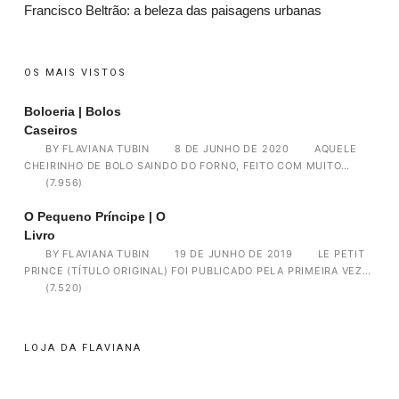
Francisco Beltrão: a beleza das paisagens urbanas
OS MAIS VISTOS
Boloeria | Bolos
Caseiros
BY
FLAVIANA TUBIN
8 DE JUNHO DE 2020
AQUELE
CHEIRINHO DE BOLO SAINDO DO FORNO, FEITO COM MUITO…
(7.956)
O Pequeno Príncipe | O
Livro
BY
FLAVIANA TUBIN
19 DE JUNHO DE 2019
LE PETIT
PRINCE (TÍTULO ORIGINAL) FOI PUBLICADO PELA PRIMEIRA VEZ…
(7.520)
LOJA DA FLAVIANA